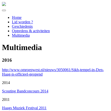
Home
Lid worden ?
Geschiedenis
Optredens & activiteiten
Multimedia
Multimedia
2016
http://www.omroepwest.nl/nieuws/3050061/Sikh-tempel-in-Den-
Haag-is-officieel-geopend
2014
Scouting Bandconcours 2014
2011
Haags Muziek Festival 2011